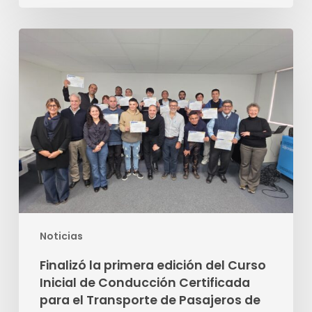
Finalizó
la
primera
edición
del
Curso
Inicial
de
Conducción
Certificada
para
Noticias
el
Transporte
Finalizó la primera edición del Curso
de
Inicial de Conducción Certificada
Pasajeros
para el Transporte de Pasajeros de
de