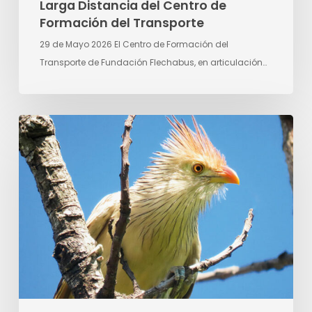
Larga Distancia del Centro de
Larga
Formación del Transporte
Distancia
29 de Mayo 2026 El Centro de Formación del
del
Transporte de Fundación Flechabus, en articulación…
Centro
de
Formación
Fundación
del
Flechabus
Transporte
y
Seamos
Bosques:
una
nueva
etapa
de
compromiso
con