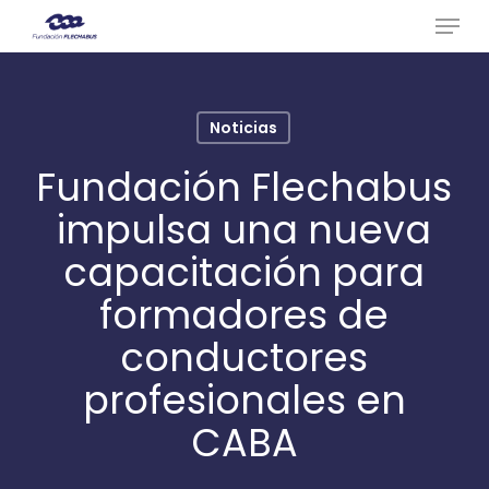
Menu
Skip
to
Close
main
Menu
content
Noticias
Fundación Flechabus
impulsa una nueva
capacitación para
formadores de
conductores
profesionales en
CABA