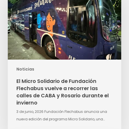
Solidario
de
Fundación
Flechabus
vuelve
a
recorrer
las
calles
Noticias
de
CABA
El Micro Solidario de Fundación
y
Flechabus vuelve a recorrer las
Rosario
calles de CABA y Rosario durante el
durante
invierno
el
3 de junio, 2026 Fundación Flechabus anuncia una
invierno
nueva edición del programa Micro Solidario, una…