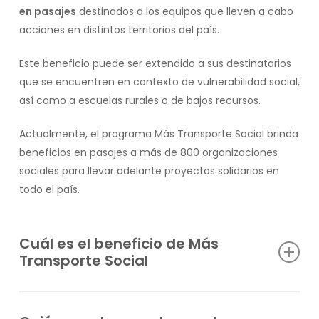
en pasajes
destinados a los equipos que lleven a cabo
acciones en distintos territorios del país.
Este beneficio puede ser extendido a sus destinatarios
que se encuentren en contexto de vulnerabilidad social,
así como a escuelas rurales o de bajos recursos.
Actualmente, el programa Más Transporte Social brinda
beneficios en pasajes a más de 800 organizaciones
sociales para llevar adelante proyectos solidarios en
todo el país.
Cuál es el beneficio de Más
Transporte Social
Al ser parte del programa, el equipo y/o destinatarios de
las organizaciones de la sociedad civil aliadas podrán