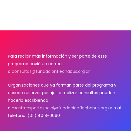
Una vez concretado el/los viajes, tu organización tiene
que completar un formulario de resultado de gestión
que nos ayuda a registrar este acompañamiento, y nos
posibilita visibilizar el trabajo que ustedes realizan en
nuestras redes. IMPORTANTE: si realizás varios viajes con
el mismo origen-destino y motivo, tenés que cargar
todos esos viajes como si fueran uno solo,
Para recibir más información y ser parte de este
completando los datos con los número finales. Ej: si
programa enviá un correo
hiciste 3 viajes en los que participaron 5 personas en
a
consultas@fundacionflechabus.org.ar
cada uno, en la parte de “beneficiarios”, colocó 15.
Organizaciones que ya forman parte del programa y
Ese formulario podés encontrarlo en el mail que recibís
desean reservar pasajes o realizar consultas pueden
desde Más Transporte Social, pero también podés verlo
hacerlo escribiendo
acá
a
mastransportesocial@fundacionflechabus.org.ar
o al
teléfono: (011) 4018-0060